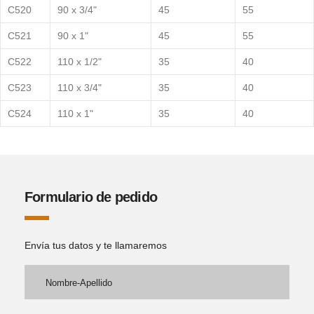
C520
90 x 3/4"
45
55
C521
90 x 1"
45
55
C522
110 x 1/2"
35
40
C523
110 x 3/4"
35
40
C524
110 x 1"
35
40
Formulario de pedido
Envía tus datos y te llamaremos