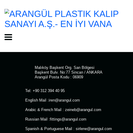
Malıköy Başkent Org. San Bölgesi
Başkent Bulv. No:77 Sincan / ANKARA
Arangül Posta Kodu : 06909
Tel: +90 312 394 40 95
English Mail :
iren@arangul.com
Arabic & French Mail :
zeineb@arangul.com
Russian Mail :
fittings@arangul.com
Spanish & Portuguese Mail :
sirlene@arangul.com