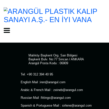
Malıköy Başkent Org. San Bölgesi
Başkent Bulv. No:77 Sincan / ANKARA
Arangül Posta Kodu : 06909
Tel: +90 312 394 40 95
English Mail :
iren@arangul.com
Arabic & French Mail :
zeineb@arangul.com
Russian Mail :
fittings@arangul.com
Spanish & Portuguese Mail :
sirlene@arangul.com