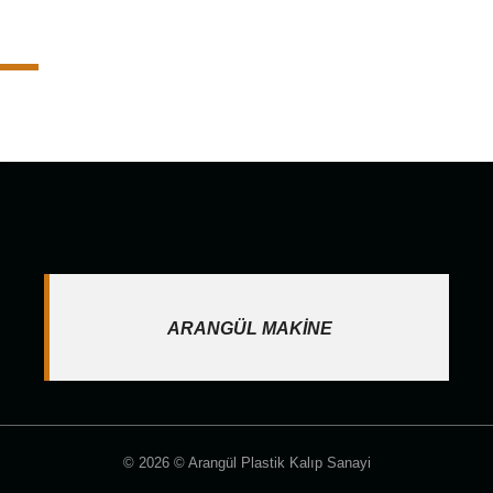
VÁLVULA PPRC
ARANGÜL MAKİNE
© 2026 © Arangül Plastik Kalıp Sanayi